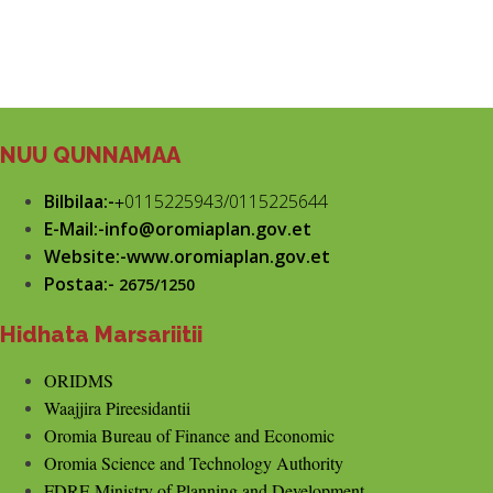
NUU QUNNAMAA
Bilbilaa:-
+
0115225943/0115225644
E-Mail:-info@oromiaplan.gov.et
Website:-www.oromiaplan.gov.et
Postaa:-
2675/1250
Hidhata Marsariitii
ORIDMS
Waajjira Pireesidantii
Oromia Bureau of Finance and Economic
Oromia Science and Technology Authority
FDRE Ministry of Planning and Development