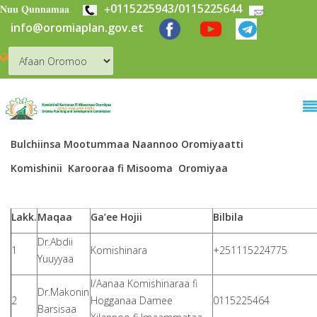
+
0115225943/0115225644
Skip to main content
Nuu Qunnamaa
info@oromiaplan.gov.et
Bulchiinsa Mootummaa Naannoo Oromiyaatti
Komishinii Karooraa fi Misooma Oromiyaa
Lakk.
Maqaa
Ga’ee Hojii
Bilbila
Dr.Abdii
1
Komishinara
+251115224775
Yuuyyaa
I/Aanaa Komishinaraa fi
Dr.Makonin
2
Hogganaa Damee
0115225464
Barsisaa