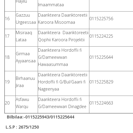
Hayilu
Imaammataa
Gazzuu
Daarikteera Daariktoreetii
16
0115225756
Urgeessaa
Karoora Misoomaa
Misiraaq
Daarikteera Daariktoreetii
17
0115224225
Lataa
Qophii Karoora Pirojektii
Daarikteera Hordoffii fi
Girmaa
18
G/Dameewwan
0115225644
Ayyaansaa
Hawaasummaa
Daarikteera Daariktoreetii
Birhaanuu
19
Hordoffii fi G/Bul/Gaarii fi
0115225829
Jiraa
Nageenyaa
Asfawu
Daarikteera Hordoffii fi
20
0115224663
Warqu
G/Dameewwan Dinagdee
Bilbilaa:-0115225943/0115225644
L.S.P : 2675/1250