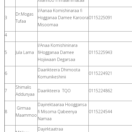
Xilannoo fi Imaammataa
I/Aanaa Komishinaraa fi
Dr.Mogas
3
Hogganaa Damee Karoora
0115225091
Tufaa
Misoomaa
4
I/Anaa Komishininara
5
Jula Lama
fiHogganaa Damee
0115225943
Hojiiwaan Degarsaa
Daarikteera Dhimoota
6
0115224921
Komunikeshinii
Shimalis
7
Daarikteera TQO
0115224862
Addunyaa
Dayirektaaraa Hooggansa
Girmaa
8
fi Misoma Qabeenya
0115224544
Maammoo
Namaa
Dayirktaatraa