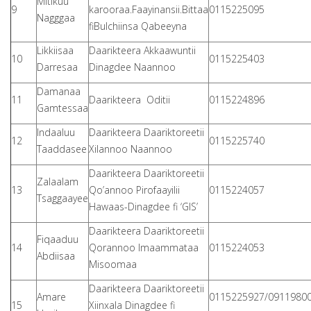
Mitikuu
9
karooraa.Faayinansii.Bittaa
0115225095
Nagggaa
fiBulchiinsa Qabeeyna
Likkiisaa
Daarikteera Akkaawuntii
10
0115225403
Darresaa
Dinagdee Naannoo
Damanaa
11
Daarikteera Oditii
0115224896
Gamtessaa
Indaaluu
Daarikteera Daariktoreetii
12
0115225740
Taaddasee
Xilannoo Naannoo
Daarikteera Daariktoreetii
Zalaalam
13
Qo’annoo Pirofaayilii
0115224057
Tsaggaayee
Hawaas-Dinagdee fi ‘GIS’
Daarikteera Daariktoreetii
Fiqaaduu
14
Qorannoo Imaammataa
0115224053
Abdiisaa
Misoomaa
Daarikteera Daariktoreetii
Amare
0115225927/0911980
15
Xiinxala Dinagdee fi