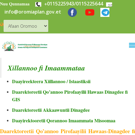
+
0115225943/0115225644
Skip to main content
Nuu Qunnamaa
info@oromiaplan.gov.et
Xillannoo fi Imaammataa
Daayireekteera Xiillannoo / Istaastiksii
Daarektoreetii Qo’annoo Pirofaayilii Hawaas Dinagdee fi
GIS
Daarektoreetii Akkaawuntii Dinagdee
Daayirektooretii Qorannoo Imaammata Misoomaa
Daarektoreetii Qo’annoo Pirofaayilii Hawaas-Dinagdee fi