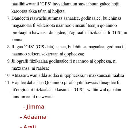
faasilitiiwwanii ’GPS’ fayyadamuun sassaabuun galtee hojii
karooraa akka ta’an ni hojjeta;
Dandeetti raawachiisummaa aanaalee, godinaalee, bulchiinsa
magaalotaa fi sekteroota naannoo cimsuuf leenjii qo’annoo
pirofaayilii hawaas –dinagdee, ji’ogiraafii fiizikaalaa fi ’GIS’, ni
kenna;
Ragaa ’GIS’ (GIS data) aanaa, bulchiinsa magaalaa, godinaa fi
naannoo sektera sekteraan ni qopheessa;
Jii’ografii fiizikaalaa godinaalee fi naannoo ni qophessa, ni
maxxansa, ni raabsa;
Atilaasiiwwan adda addaa ni qopheessa,ni maxxansa,ni raabsa
Hojiilee dabalataa Qo’annoo pirofaayilii hawaas-dinagdee fi
jii’oogiraafii fiizkaalaa akkasumas ’GIS’, waliin wal qabatan
hundumaa ni raawwata.
-
Jimma
-
Adaama
-
Arsii