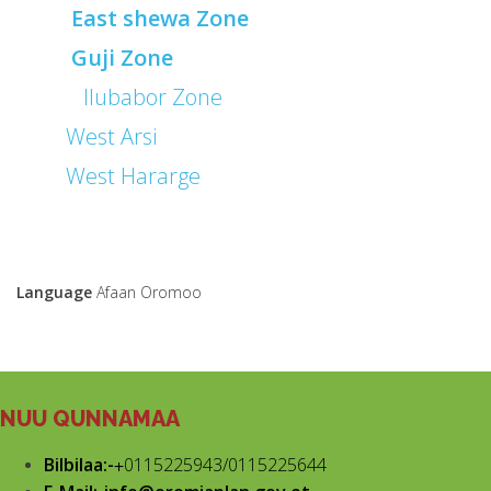
East shewa Zone
Guji Zone
Ilubabor Zone
West Arsi
West Hararge
Language
Afaan Oromoo
NUU QUNNAMAA
Bilbilaa:-
+
0115225943/0115225644