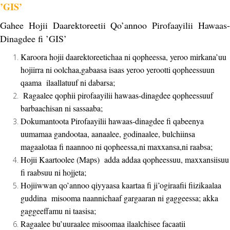
’GIS’
Gahee Hojii Daarektoreetii Qo’annoo Pirofaayilii Hawaas-
Dinagdee fi ’GIS’
Karoora hojii daarektoreetichaa ni qopheessa, yeroo mirkana’uu
hojiirra ni oolchaa,gabaasa isaas yeroo yerootti qopheessuun
qaama ilaallatuuf ni dabarsa;
Ragaalee qophii pirofaayilii hawaas-dinagdee qopheessuuf
barbaachisan ni sassaaba;
Dokumantoota Pirofaayilii hawaas-dinagdee fi qabeenya
uumamaa gandootaa, aanaalee, godinaalee, bulchiinsa
magaalotaa fi naannoo ni qopheessa,ni maxxansa,ni raabsa;
Hojii Kaartoolee (Maps) adda addaa qopheessuu, maxxansiisuu
fi raabsuu ni hojjeta;
Hojiiwwan qo’annoo qiyyaasa kaartaa fi ji’ogiraafii fiizikaalaa
guddina misooma naannichaaf gargaaran ni gaggeessa; akka
gaggeeffamu ni taasisa;
Ragaalee bu’uuraalee misoomaa ilaalchisee facaatii